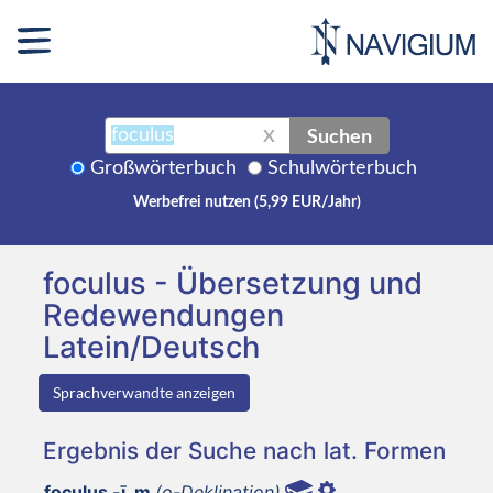
Suchen
X
Großwörterbuch
Schulwörterbuch
Werbefrei nutzen (5,99 EUR/Jahr)
foculus - Übersetzung und
Redewendungen
Latein/Deutsch
Sprachverwandte anzeigen
Ergebnis der Suche nach lat. Formen
foculus -ī, m
(o-Deklination)