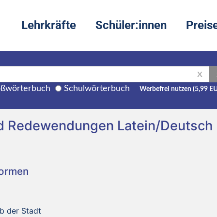
Lehrkräfte
Schüler:innen
Preis
X
ßwörterbuch
Schulwörterbuch
Werbefrei nutzen (5,99 E
nd Redewendungen Latein/Deutsch
Formen
lb der Stadt