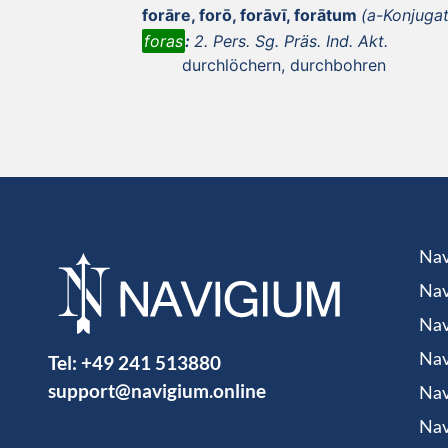
forāre, forō, forāvī, forātum
(a-Konjugat
foras
:
2. Pers. Sg. Präs. Ind. Akt.
durchlöchern, durchbohren
Nav
Nav
Nav
Tel:
+49 241 513880
Nav
support@navigium.online
Nav
Nav