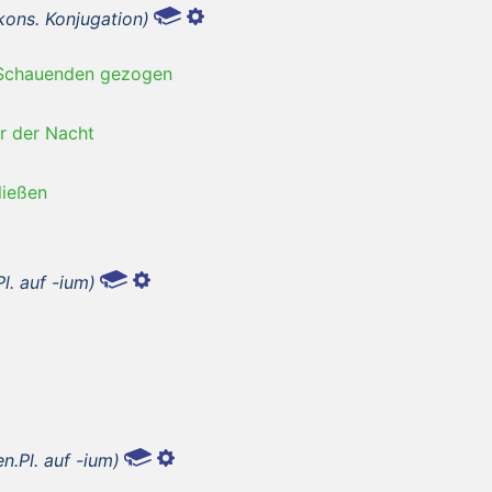
kons. Konjugation)
Schauenden gezogen
r der Nacht
ließen
l. auf -ium)
n.Pl. auf -ium)