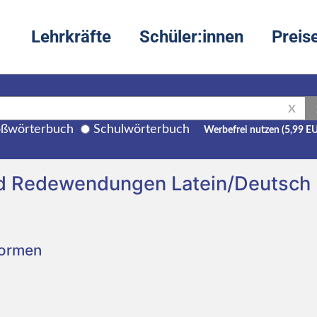
Lehrkräfte
Schüler:innen
Preis
X
ßwörterbuch
Schulwörterbuch
Werbefrei nutzen (5,99 E
nd Redewendungen Latein/Deutsch
Formen