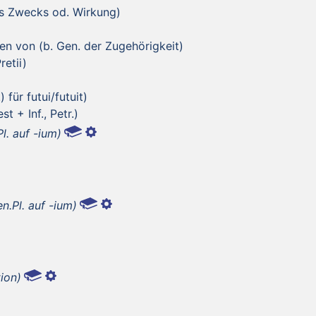
es Zwecks od. Wirkung)
en von (b. Gen. der Zugehörigkeit)
retii)
 für futui/futuit)
t + Inf., Petr.)
l. auf -ium)
n.Pl. auf -ium)
ion)