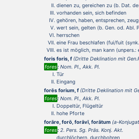
dienen zu, gereichen zu (b. Dat. d
vorhanden sein, sich befinden
gehören, haben, entsprechen, zeug
wert sein, gelten (b. Gen. od. Abl. P
herrschen
eine Frau beschlafen (fui/fuit (synk.)
es ist möglich, man kann (unpers.: es
foris foris, f
(Dritte Deklination mit Gen.P
fores
:
Nom. Pl., Akk. Pl.
Tür
Eingang
forēs forium, f
(Dritte Deklination mit Ge
fores
:
Nom. Pl., Akk. Pl.
Doppeltür, Flügeltür
hohe Pforte
forāre, forō, forāvī, forātum
(a-Konjugat
fores
:
2. Pers. Sg. Präs. Konj. Akt.
durchlöchern, durchbohren