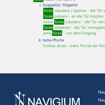
Doppeltür, Flügeltür
fores
claudere / operire
-
die Tür 
fores
pulsare
-
an die Tür klopfen
obice
fores
claudere
-
die Tür ver
fores
obserare
-
die Tür verriegeln
ante
fores
-
vor dem Eingang
hohe Pforte
foribus divae
-
beim Portal der Kön
Nav
Nav