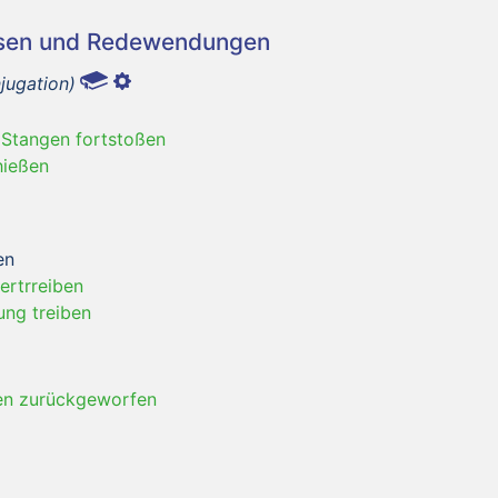
asen und Redewendungen
jugation)
t Stangen fortstoßen
hießen
en
ertrreiben
ung treiben
en zurückgeworfen