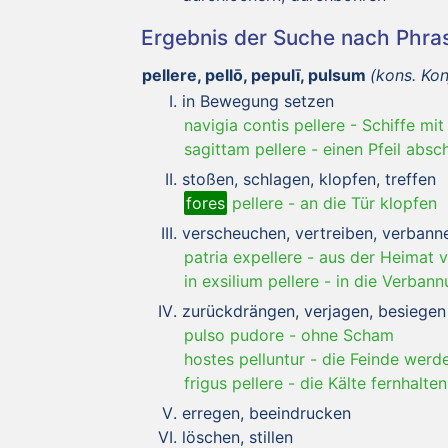
Ergebnis der Suche nach Phr
pellere, pellō, pepulī, pulsum
(kons. Kon
in Bewegung setzen
navigia contis pellere
-
Schiffe mi
sagittam pellere
-
einen Pfeil absc
stoßen, schlagen, klopfen, treffen
fores
pellere
-
an die Tür klopfen
verscheuchen, vertreiben, verbann
patria expellere
-
aus der Heimat v
in exsilium pellere
-
in die Verbann
zurückdrängen, verjagen, besiegen
pulso pudore
-
ohne Scham
hostes pelluntur
-
die Feinde werd
frigus pellere
-
die Kälte fernhalten
erregen, beeindrucken
löschen, stillen