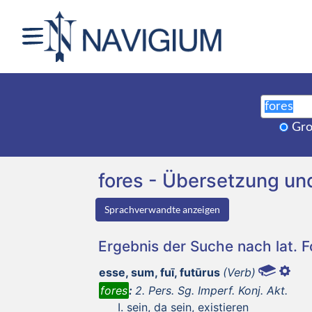
Gro
fores - Übersetzung u
Sprachverwandte anzeigen
Ergebnis der Suche nach lat. 
esse, sum, fuī, futūrus
(Verb)
fores
:
2. Pers. Sg. Imperf. Konj. Akt.
sein, da sein, existieren