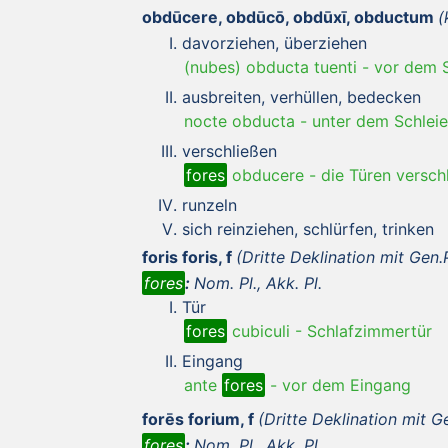
obdūcere, obdūcō, obdūxī, obductum
(
davorziehen, überziehen
(nubes) obducta tuenti
-
vor dem 
ausbreiten, verhüllen, bedecken
nocte obducta
-
unter dem Schleie
verschließen
fores
obducere
-
die Türen versch
runzeln
sich reinziehen, schlürfen, trinken
foris foris, f
(Dritte Deklination mit Gen.P
fores
:
Nom. Pl., Akk. Pl.
Tür
fores
cubiculi
-
Schlafzimmertür
Eingang
ante
fores
-
vor dem Eingang
forēs forium, f
(Dritte Deklination mit Ge
fores
:
Nom. Pl., Akk. Pl.