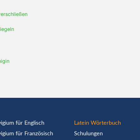
verschließen
riegeln
igin
igium für Englisch
Latein Wörterbuch
igium für Französisch
Schulungen