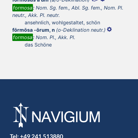
formosa
:
Nom. Sg. fem., Abl. Sg. fem., Nom. Pl.
neutr., Akk. Pl. neutr.
ansehnlich, wohlgestaltet, schön
fōrmōsa -ōrum, n
(o-Deklination neutr.)
formosa
:
Nom. Pl., Akk. Pl.
das Schöne
Tel:
+49 241 513880