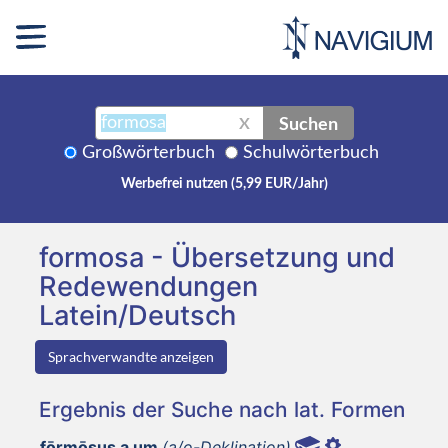
Suchen
X
Großwörterbuch
Schulwörterbuch
Werbefrei nutzen (5,99 EUR/Jahr)
formosa - Übersetzung und
Redewendungen
Latein/Deutsch
Sprachverwandte anzeigen
Ergebnis der Suche nach lat. Formen
fōrmōsus a um
(a/o-Deklination)