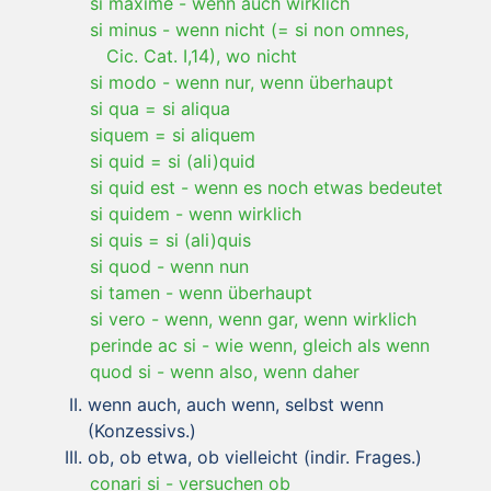
si maxime
-
wenn auch wirklich
si minus
-
wenn nicht (= si non omnes,
Cic. Cat. I,14), wo nicht
si modo
-
wenn nur, wenn überhaupt
si qua = si aliqua
siquem = si aliquem
si quid = si (ali)quid
si quid est
-
wenn es noch etwas bedeutet
si quidem
-
wenn wirklich
si quis = si (ali)quis
si quod
-
wenn nun
si tamen
-
wenn überhaupt
si vero
-
wenn, wenn gar, wenn wirklich
perinde ac si
-
wie wenn, gleich als wenn
quod si
-
wenn also, wenn daher
wenn auch, auch wenn, selbst wenn
(Konzessivs.)
ob, ob etwa, ob vielleicht (indir. Frages.)
conari si
-
versuchen ob