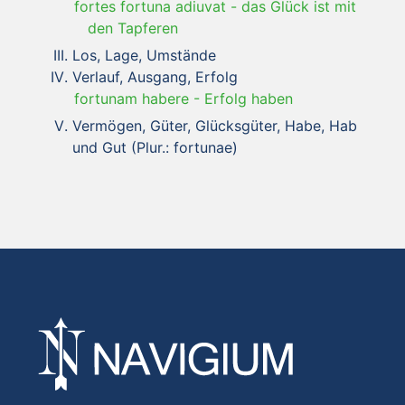
fortes fortuna adiuvat
-
das Glück ist mit
den Tapferen
Los, Lage, Umstände
Verlauf, Ausgang, Erfolg
fortunam habere
-
Erfolg haben
Vermögen, Güter, Glücksgüter, Habe, Hab
und Gut (Plur.: fortunae)