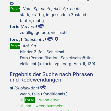
forte
:
Nom. Sg. neutr., Akk. Sg. neutr.
stark, kräftig, in gesundem Zustand
tapfer, mutig
forte
(Adverb)
zufällig, gerade, vielleicht
fors , f
(Substantiv)
forte
:
Abl. Sg.
blinder Zufall, Schicksal
Fors (Personifikation: Schicksalsgöttin)
vielleicht (= forte: vgl. Verg. Aen. II, 139)
Ergebnis der Suche nach Phrasen
und Redewendungen
sī
(Subjunktion)
wenn, falls (Konditionals.)
si
forte
-
wenn etwa
si iam
-
wenn nunmehr