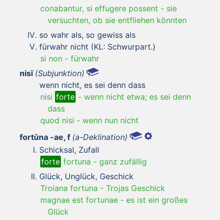
conabantur, si effugere possent
-
sie
versuchten, ob sie entfliehen könnten
so wahr als, so gewiss als
fürwahr nicht (KL: Schwurpart.)
si non
-
fürwahr
nisī
(Subjunktion)
wenn nicht, es sei denn dass
nisi
forte
-
wenn nicht etwa; es sei denn
dass
quod nisi
-
wenn nun nicht
fortūna -ae, f
(a-Deklination)
Schicksal, Zufall
forte
fortuna
-
ganz zufällig
Glück, Unglück, Geschick
Troiana fortuna
-
Trojas Geschick
magnae est fortunae
-
es ist ein großes
Glück