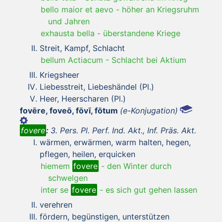
bello maior et aevo
-
höher an Kriegsruhm
und Jahren
exhausta bella
-
überstandene Kriege
Streit, Kampf, Schlacht
bellum Actiacum
-
Schlacht bei Aktium
Kriegsheer
Liebesstreit, Liebeshändel (Pl.)
Heer, Heerscharen (Pl.)
fovēre, foveō, fōvī, fōtum
(e-Konjugation)
fovere
:
3. Pers. Pl. Perf. Ind. Akt., Inf. Präs. Akt.
wärmen, erwärmen, warm halten, hegen,
pflegen, heilen, erquicken
hiemem
fovere
-
den Winter durch
schwelgen
inter se
fovere
-
es sich gut gehen lassen
verehren
fördern, begünstigen, unterstützen