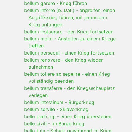
bellum gerere
-
Krieg führen
bellum inferre (b. Dat.)
-
angreifen; einen
Angriffskrieg führen; mit jemandem
Krieg anfangen
bellum instaurare
-
den Krieg fortsetzen
bellum moliri
-
Anstalten zu einem Kriege
treffen
bellum persequi
-
einen Krieg fortsetzen
bellum renovare
-
den Krieg wieder
aufnehmen
bellum tollere ac sepelire
-
einen Krieg
vollständig beenden
bellum transferre
-
den Kriegsschauplatz
verlegen
bellum intestinum
-
Bürgerkrieg
bellum servile
-
Sklavenkrieg
bello perfungi
-
einen Krieg überstehen
bello civili
-
im Bürgerkrieg
bello tuta
-
Schutz gewährend im Krieg