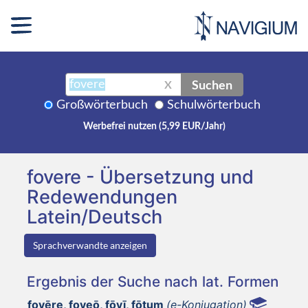
Suchen
X
Großwörterbuch
Schulwörterbuch
Werbefrei nutzen (5,99 EUR/Jahr)
fovere - Übersetzung und
Redewendungen
Latein/Deutsch
Sprachverwandte anzeigen
Ergebnis der Suche nach lat. Formen
fovēre, foveō, fōvī, fōtum
(e-Konjugation)