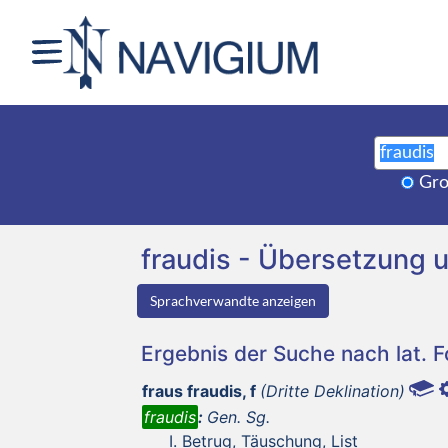
Gro
fraudis - Übersetzung
Sprachverwandte anzeigen
Ergebnis der Suche nach lat. 
fraus fraudis, f
(Dritte Deklination)
fraudis
:
Gen. Sg.
Betrug, Täuschung, List