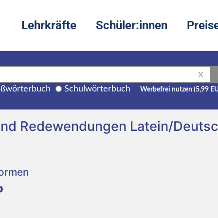
Lehrkräfte
Schüler:innen
Preis
X
ßwörterbuch
Schulwörterbuch
Werbefrei nutzen (5,99 E
 und Redewendungen Latein/Deuts
Formen