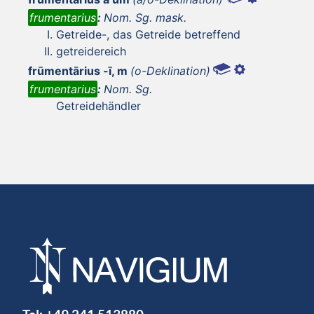
frumentarius
:
Nom. Sg. mask.
Getreide-, das Getreide betreffend
getreidereich
frūmentārius -ī, m
(o-Deklination)
frumentarius
:
Nom. Sg.
Getreidehändler