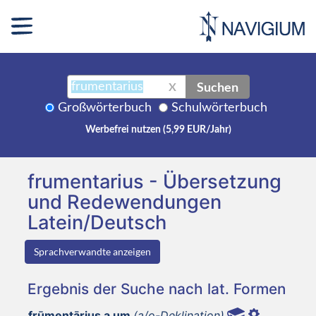
Suchen
X
Großwörterbuch
Schulwörterbuch
Werbefrei nutzen (5,99 EUR/Jahr)
frumentarius - Übersetzung
und Redewendungen
Latein/Deutsch
Sprachverwandte anzeigen
Ergebnis der Suche nach lat. Formen
frūmentārius a um
(a/o-Deklination)