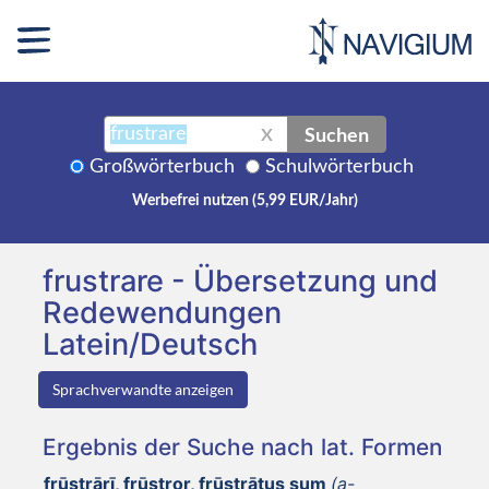
Suchen
X
Großwörterbuch
Schulwörterbuch
Werbefrei nutzen (5,99 EUR/Jahr)
frustrare - Übersetzung und
Redewendungen
Latein/Deutsch
Sprachverwandte anzeigen
Ergebnis der Suche nach lat. Formen
frūstrārī, frūstror, frūstrātus sum
(a-