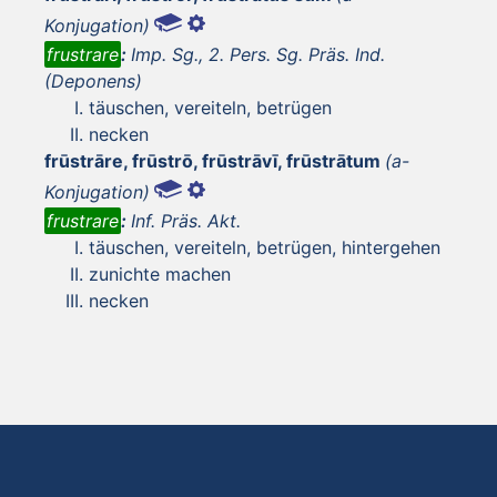
Konjugation)
frustrare
:
Imp. Sg., 2. Pers. Sg. Präs. Ind.
(Deponens)
täuschen, vereiteln, betrügen
necken
frūstrāre, frūstrō, frūstrāvī, frūstrātum
(a-
Konjugation)
frustrare
:
Inf. Präs. Akt.
täuschen, vereiteln, betrügen, hintergehen
zunichte machen
necken