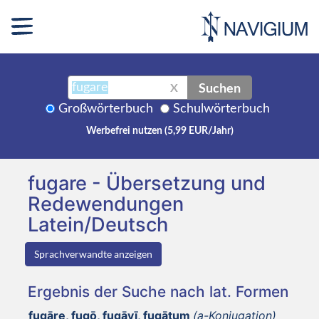
Suchen
X
Großwörterbuch
Schulwörterbuch
Werbefrei nutzen (5,99 EUR/Jahr)
fugare - Übersetzung und
Redewendungen
Latein/Deutsch
Sprachverwandte anzeigen
Ergebnis der Suche nach lat. Formen
fugāre, fugō, fugāvī, fugātum
(a-Konjugation)