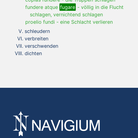
fundere atque
fugare
-
völlig in die Flucht
schlagen, vernichtend schlagen
proelio fundi
-
eine Schlacht verlieren
schleudern
verbreiten
verschwenden
dichten