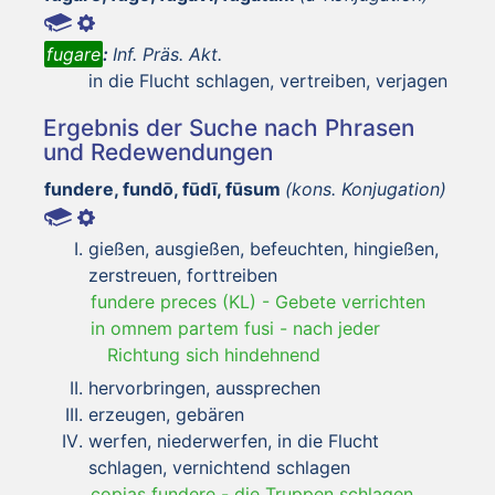
fugare
:
Inf. Präs. Akt.
in die Flucht schlagen, vertreiben, verjagen
Ergebnis der Suche nach Phrasen
und Redewendungen
fundere, fundō, fūdī, fūsum
(kons. Konjugation)
gießen, ausgießen, befeuchten, hingießen,
zerstreuen, forttreiben
fundere preces (KL)
-
Gebete verrichten
in omnem partem fusi
-
nach jeder
Richtung sich hindehnend
hervorbringen, aussprechen
erzeugen, gebären
werfen, niederwerfen, in die Flucht
schlagen, vernichtend schlagen
copias fundere
-
die Truppen schlagen