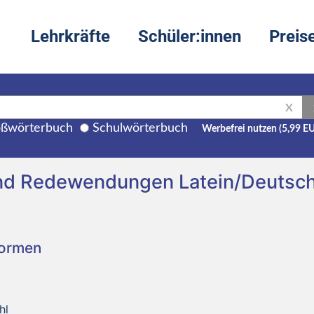
Lehrkräfte
Schüler:innen
Preis
X
ßwörterbuch
Schulwörterbuch
Werbefrei nutzen (5,99 E
und Redewendungen Latein/Deutsc
Formen
hl