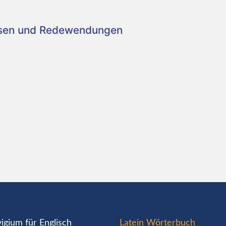
asen und Redewendungen
igium für Englisch
Latein Wörterbuch