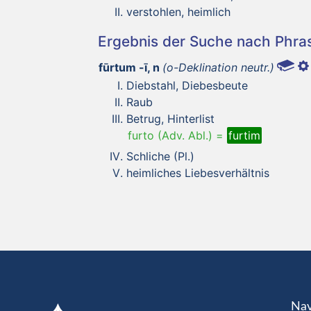
verstohlen, heimlich
Ergebnis der Suche nach Phr
fūrtum -ī, n
(o-Deklination neutr.)
Diebstahl, Diebesbeute
Raub
Betrug, Hinterlist
furto (Adv. Abl.) =
furtim
Schliche (Pl.)
heimliches Liebesverhältnis
Nav