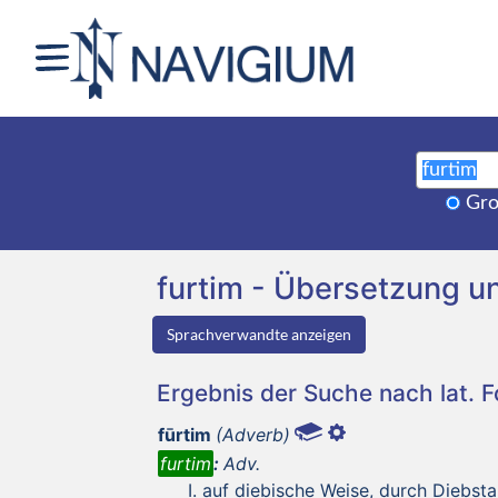
Gro
furtim - Übersetzung 
Sprachverwandte anzeigen
Ergebnis der Suche nach lat. 
fūrtim
(Adverb)
furtim
:
Adv.
auf diebische Weise, durch Diebsta