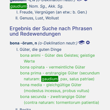
gaudium
:
Nom. Sg., Akk. Sg.
Freude, Vergnügen (an etw.: b. Gen.)
Genuss, Lust, Wollust
Ergebnis der Suche nach Phrasen
und Redewendungen
bona -ōrum, n
(o-Deklination neutr.)
Güter, die guten Dinge
bona animi
-
Güter des Geistes; geistige
Werte
bona opinata
-
vermeintliche Güter
bona prima
-
erstrangige Güter (secundum
naturam:
gaudium
, pax, salus patriae)
bona media
-
gleichgültige Güter
(modestus incessus, probus vultus)
bona secunda
-
zweitrangige Güter
(contra naturam: tormentorum patientia)
Besitz