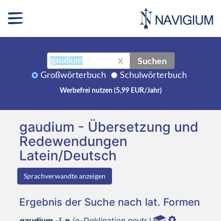
Suchen
X
Großwörterbuch
Schulwörterbuch
Werbefrei nutzen (5,99 EUR/Jahr)
gaudium - Übersetzung und
Redewendungen
Latein/Deutsch
Sprachverwandte anzeigen
Ergebnis der Suche nach lat. Formen
gaudium -ī, n
(o-Deklination neutr.)