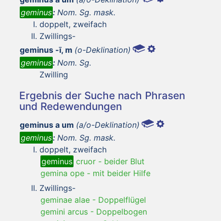
geminus
:
Nom. Sg. mask.
doppelt, zweifach
Zwillings-
geminus -ī, m
(o-Deklination)
geminus
:
Nom. Sg.
Zwilling
Ergebnis der Suche nach Phrasen
und Redewendungen
geminus a um
(a/o-Deklination)
geminus
:
Nom. Sg. mask.
doppelt, zweifach
geminus
cruor
-
beider Blut
gemina ope
-
mit beider Hilfe
Zwillings-
geminae alae
-
Doppelflügel
gemini arcus
-
Doppelbogen