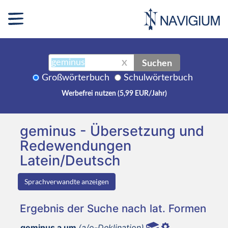
Suchen
X
Großwörterbuch
Schulwörterbuch
Werbefrei nutzen (5,99 EUR/Jahr)
geminus - Übersetzung und
Redewendungen
Latein/Deutsch
Sprachverwandte anzeigen
Ergebnis der Suche nach lat. Formen
geminus a um
(a/o-Deklination)