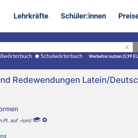
Lehrkräfte
Schüler:innen
Preis
X
ßwörterbuch
Schulwörterbuch
Werbefrei nutzen (5,99 E
und Redewendungen Latein/Deuts
Formen
n.Pl. auf -ium)
ung