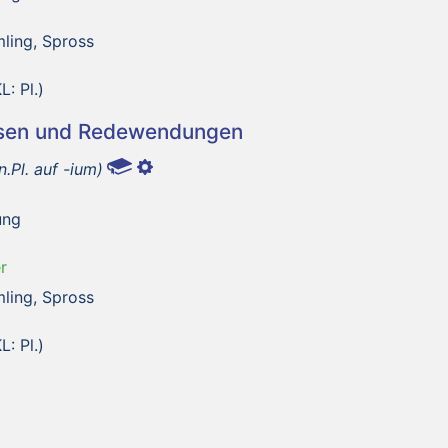
ling, Spross
: Pl.)
asen und Redewendungen
n.Pl. auf -ium)
ung
r
ling, Spross
: Pl.)