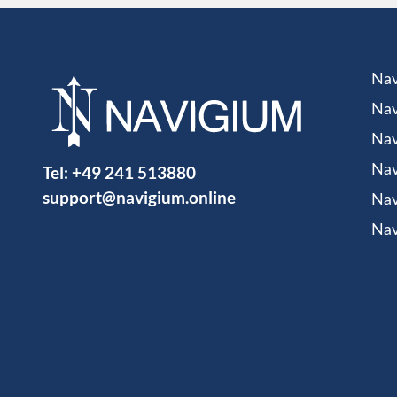
Nav
Nav
Nav
Tel:
+49 241 513880
Nav
support@navigium.online
Nav
Nav