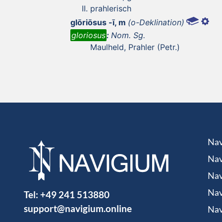
prahlerisch
glōriōsus -ī, m
(o-Deklination)
gloriosus
:
Nom. Sg.
Maulheld, Prahler (Petr.)
Nav
Nav
Nav
Tel:
+49 241 513880
Nav
support@navigium.online
Nav