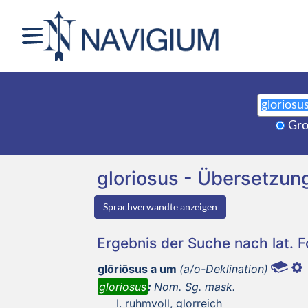
Gro
gloriosus - Übersetzu
Sprachverwandte anzeigen
Ergebnis der Suche nach lat. 
glōriōsus a um
(a/o-Deklination)
gloriosus
:
Nom. Sg. mask.
ruhmvoll, glorreich