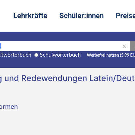
Lehrkräfte
Schüler:innen
Preis
X
ßwörterbuch
Schulwörterbuch
Werbefrei nutzen (5,99 E
ng und Redewendungen Latein/Deu
Formen