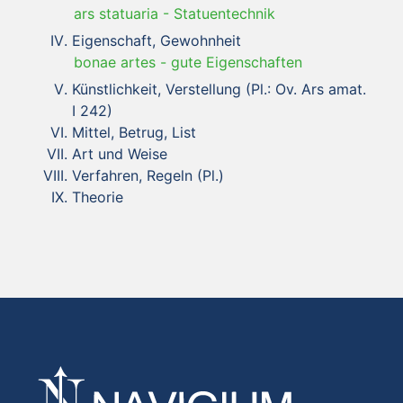
ars statuaria
-
Statuentechnik
Eigenschaft, Gewohnheit
bonae artes
-
gute Eigenschaften
Künstlichkeit, Verstellung (Pl.: Ov. Ars amat.
I 242)
Mittel, Betrug, List
Art und Weise
Verfahren, Regeln (Pl.)
Theorie