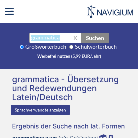
Suchen
X
Großwörterbuch
Schulwörterbuch
Werbefrei nutzen (5,99 EUR/Jahr)
grammatica - Übersetzung
und Redewendungen
Latein/Deutsch
Sprachverwandte anzeigen
Ergebnis der Suche nach lat. Formen
grammaticus a um
(a/o-Deklination)