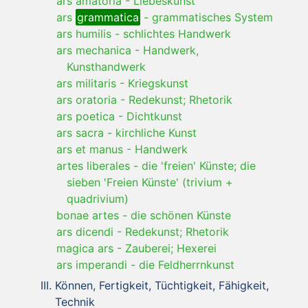
ars amatoria
-
Liebeskunst
ars
grammatica
-
grammatisches System
ars humilis
-
schlichtes Handwerk
ars mechanica
-
Handwerk,
Kunsthandwerk
ars militaris
-
Kriegskunst
ars oratoria
-
Redekunst; Rhetorik
ars poetica
-
Dichtkunst
ars sacra
-
kirchliche Kunst
ars et manus
-
Handwerk
artes liberales
-
die 'freien' Künste; die
sieben 'Freien Künste' (trivium +
quadrivium)
bonae artes
-
die schönen Künste
ars dicendi
-
Redekunst; Rhetorik
magica ars
-
Zauberei; Hexerei
ars imperandi
-
die Feldherrnkunst
Können, Fertigkeit, Tüchtigkeit, Fähigkeit,
Technik