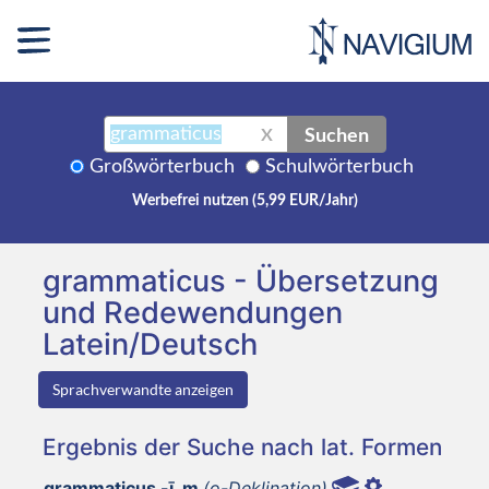
Suchen
X
Großwörterbuch
Schulwörterbuch
Werbefrei nutzen (5,99 EUR/Jahr)
grammaticus - Übersetzung
und Redewendungen
Latein/Deutsch
Sprachverwandte anzeigen
Ergebnis der Suche nach lat. Formen
grammaticus -ī, m
(o-Deklination)