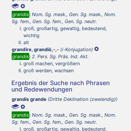
grandis
:
Nom. Sg. mask., Gen. Sg. mask., Nom.
Sg. fem., Gen. Sg. fem., Gen. Sg. neutr.
groß, großartig, gewaltig, bedeutend,
wichtig
alt
grandīre, grandiō,-,-
(i-Konjugation)
grandis
:
2. Pers. Sg. Präs. Ind. Akt.
groß machen, vergrößern
groß werden, wachsen
Ergebnis der Suche nach Phrasen
und Redewendungen
grandis grande
(Dritte Deklination (zweiendig))
grandis
:
Nom. Sg. mask., Gen. Sg. mask., Nom.
Sg. fem., Gen. Sg. fem., Gen. Sg. neutr.
groß, großartig, gewaltig, bedeutend,