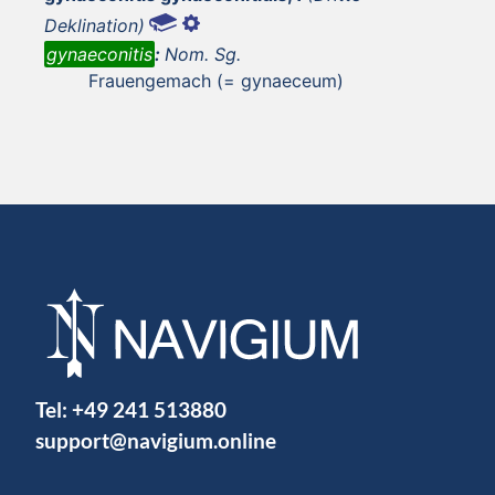
Deklination)
gynaeconitis
:
Nom. Sg.
Frauengemach (= gynaeceum)
Tel:
+49 241 513880
support@navigium.online