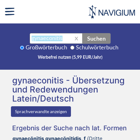
Suchen
X
Großwörterbuch
Schulwörterbuch
Werbefrei nutzen (5,99 EUR/Jahr)
gynaeconitis - Übersetzung
und Redewendungen
Latein/Deutsch
Sprachverwandte anzeigen
Ergebnis der Suche nach lat. Formen
gynaecōnītis gynaecōnītidis, f
(Dritte