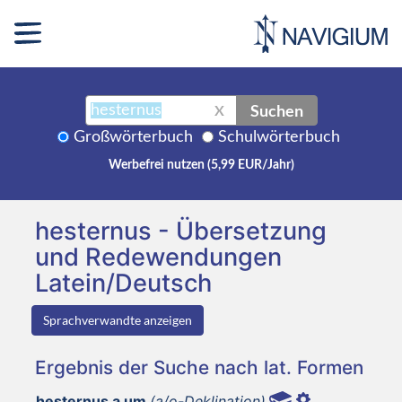
Suchen
X
Großwörterbuch
Schulwörterbuch
Werbefrei nutzen (5,99 EUR/Jahr)
hesternus - Übersetzung
und Redewendungen
Latein/Deutsch
Sprachverwandte anzeigen
Ergebnis der Suche nach lat. Formen
hesternus a um
(a/o-Deklination)