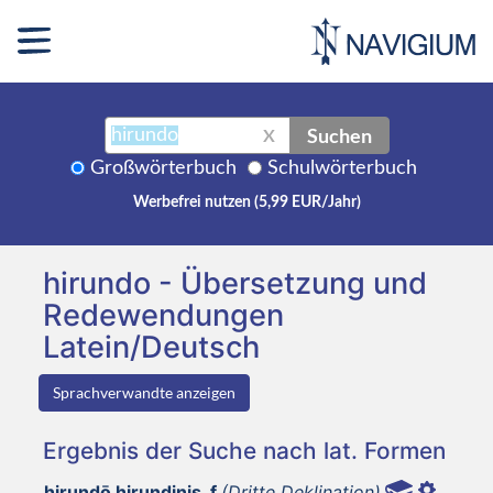
Suchen
X
Großwörterbuch
Schulwörterbuch
Werbefrei nutzen (5,99 EUR/Jahr)
hirundo - Übersetzung und
Redewendungen
Latein/Deutsch
Sprachverwandte anzeigen
Ergebnis der Suche nach lat. Formen
hirundō hirundinis, f
(Dritte Deklination)