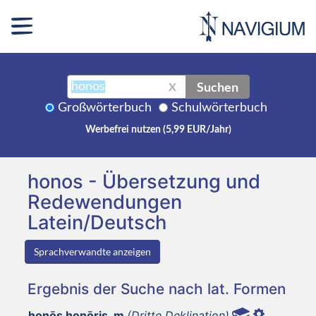
Suchen
X
Großwörterbuch
Schulwörterbuch
Werbefrei nutzen (5,99 EUR/Jahr)
honos - Übersetzung und
Redewendungen
Latein/Deutsch
Sprachverwandte anzeigen
Ergebnis der Suche nach lat. Formen
honōs honōris, m
(Dritte Deklination)