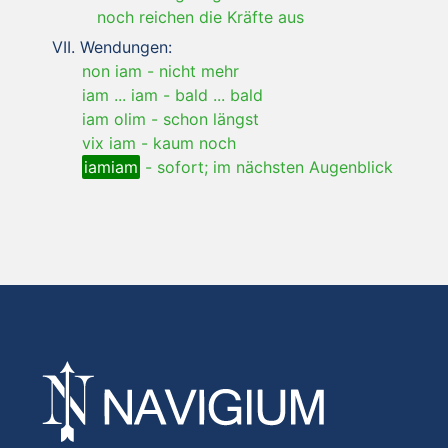
noch reichen die Kräfte aus
Wendungen:
non iam
-
nicht mehr
iam ... iam
-
bald ... bald
iam olim
-
schon längst
vix iam
-
kaum noch
iamiam
-
sofort; im nächsten Augenblick