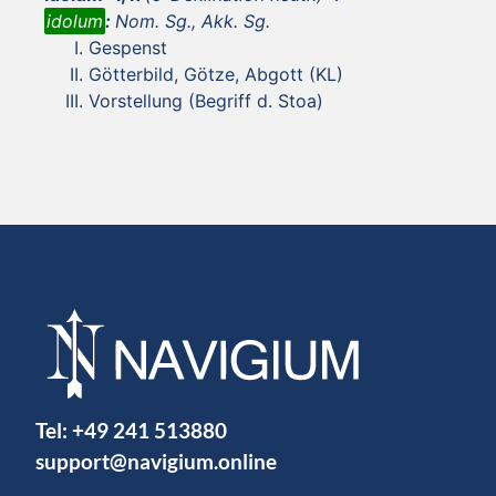
idolum
:
Nom. Sg., Akk. Sg.
Gespenst
Götterbild, Götze, Abgott (KL)
Vorstellung (Begriff d. Stoa)
Tel:
+49 241 513880
support@navigium.online