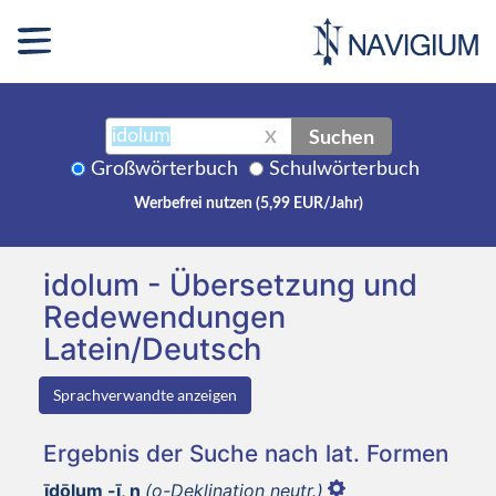
Suchen
X
Großwörterbuch
Schulwörterbuch
Werbefrei nutzen (5,99 EUR/Jahr)
idolum - Übersetzung und
Redewendungen
Latein/Deutsch
Sprachverwandte anzeigen
Ergebnis der Suche nach lat. Formen
īdōlum -ī, n
(o-Deklination neutr.)