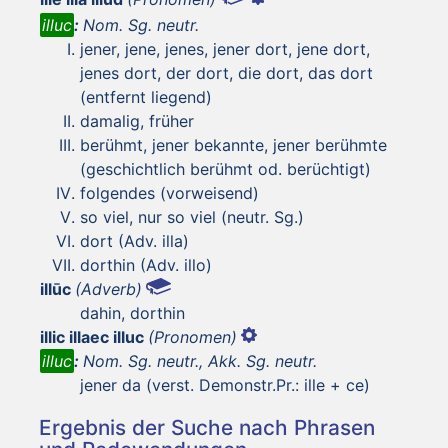
illuc
:
Nom. Sg. neutr.
jener, jene, jenes, jener dort, jene dort,
jenes dort, der dort, die dort, das dort
(entfernt liegend)
damalig, früher
berühmt, jener bekannte, jener berühmte
(geschichtlich berühmt od. berüchtigt)
folgendes (vorweisend)
so viel, nur so viel (neutr. Sg.)
dort (Adv. illa)
dorthin (Adv. illo)
illūc
(Adverb)
dahin, dorthin
illic illaec illuc
(Pronomen)
illuc
:
Nom. Sg. neutr., Akk. Sg. neutr.
jener da (verst. Demonstr.Pr.: ille + ce)
Ergebnis der Suche nach Phrasen