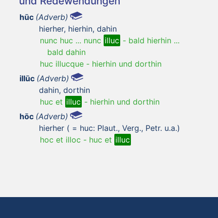
und Redewendungen
hūc
(Adverb)
hierher, hierhin, dahin
nunc huc ... nunc
illuc
-
bald hierhin ...
bald dahin
huc illucque
-
hierhin und dorthin
illūc
(Adverb)
dahin, dorthin
huc et
illuc
-
hierhin und dorthin
hōc
(Adverb)
hierher ( = huc: Plaut., Verg., Petr. u.a.)
hoc et illoc
-
huc et
illuc