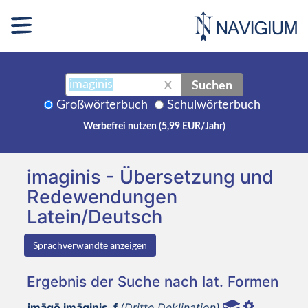
Suchen
X
Großwörterbuch
Schulwörterbuch
Werbefrei nutzen (5,99 EUR/Jahr)
imaginis - Übersetzung und
Redewendungen
Latein/Deutsch
Sprachverwandte anzeigen
Ergebnis der Suche nach lat. Formen
imāgō imāginis, f
(Dritte Deklination)