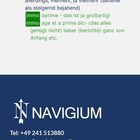
allerdings, vielmehr, ja vielmehr (seltener
als steigernd bejahend)
immo
optime
-
das ist ja großartig!
immo
age et a prima dic- (das alles
genügt nicht) lieber (berichte) ganz von
Anfang etc.
Tel:
+49 241 513880