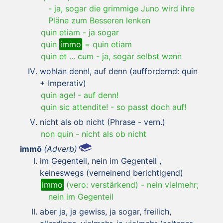
-
ja, sogar die grimmige Juno wird ihre
Pläne zum Besseren lenken
quin etiam
-
ja sogar
quin
immo
= quin etiam
quin et ... cum
-
ja, sogar selbst wenn
wohlan denn!, auf denn (auffordernd: quin
+ Imperativ)
quin age!
-
auf denn!
quin sic attendite!
-
so passt doch auf!
nicht als ob nicht (Phrase - vern.)
non quin
-
nicht als ob nicht
immō
(Adverb)
im Gegenteil, nein im Gegenteil ,
keineswegs (verneinend berichtigend)
immo
(vero: verstärkend)
-
nein vielmehr;
nein im Gegenteil
aber ja, ja gewiss, ja sogar, freilich,