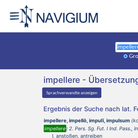
Gro
impellere - Übersetzu
Sprachverwandte anzeigen
Ergebnis der Suche nach lat. 
impellere, impellō, impulī, impulsum
(k
impellere
:
2. Pers. Sg. Fut. I Ind. Pass., I
anstoßen, antreiben