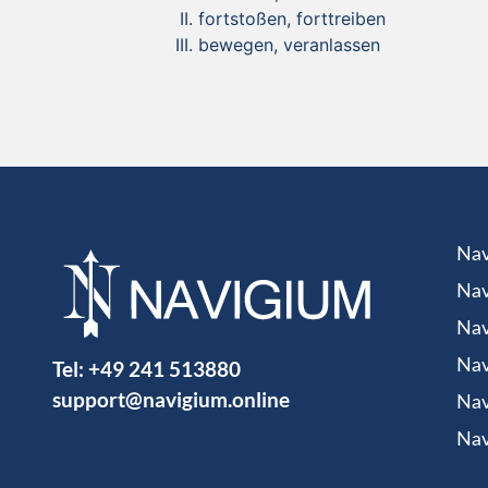
fortstoßen, forttreiben
bewegen, veranlassen
Nav
Nav
Nav
Tel:
+49 241 513880
Nav
support@navigium.online
Nav
Nav