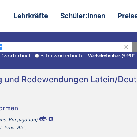
Lehrkräfte
Schüler:innen
Preis
X
ßwörterbuch
Schulwörterbuch
Werbefrei nutzen (5,99 E
ng und Redewendungen Latein/Deu
Formen
ons. Konjugation)
nf. Präs. Akt.