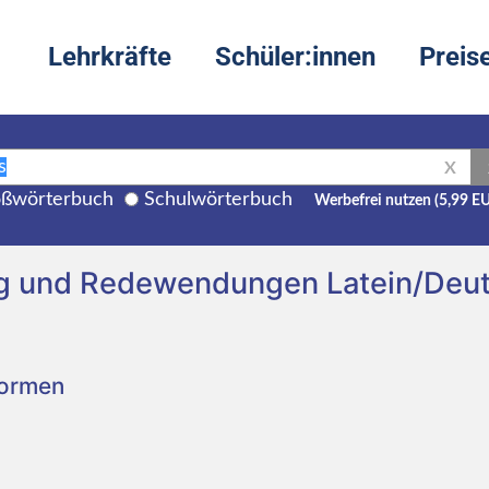
Lehrkräfte
Schüler:innen
Preis
X
ßwörterbuch
Schulwörterbuch
Werbefrei nutzen (5,99 E
ng und Redewendungen Latein/Deu
Formen