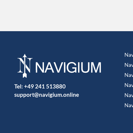
Nav
Nav
Nav
Tel:
+49 241 513880
Nav
support@navigium.online
Nav
Nav