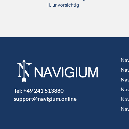
unvorsichtig
Nav
Nav
Nav
Tel:
+49 241 513880
Nav
support@navigium.online
Nav
Nav