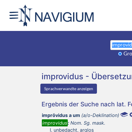
Gro
improvidus - Übersetz
Sprachverwandte anzeigen
Ergebnis der Suche nach lat. 
imprōvidus a um
(a/o-Deklination)
improvidus
:
Nom. Sg. mask.
unbedacht, arglos