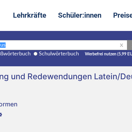
Lehrkräfte
Schüler:innen
Preis
X
ßwörterbuch
Schulwörterbuch
Werbefrei nutzen (5,99 E
ung und Redewendungen Latein/De
Formen