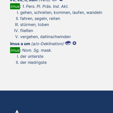
imus
:
1. Pers. Pl. Präs. Ind. Akt.
gehen, schreiten, kommen, laufen, wandeln
fahren, segeln, reiten
stürmen, toben
fließen
vergehen, dahinschwinden
īmus a um
(a/o-Deklination)
imus
:
Nom. Sg. mask.
der unterste
der niedrigste