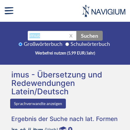
Suchen
X
Großwörterbuch
Schulwörterbuch
Werbefrei nutzen (5,99 EUR/Jahr)
imus - Übersetzung und
Redewendungen
Latein/Deutsch
Sprachverwandte anzeigen
Ergebnis der Suche nach lat. Formen
īre, eō, iī, itum
(Verb)