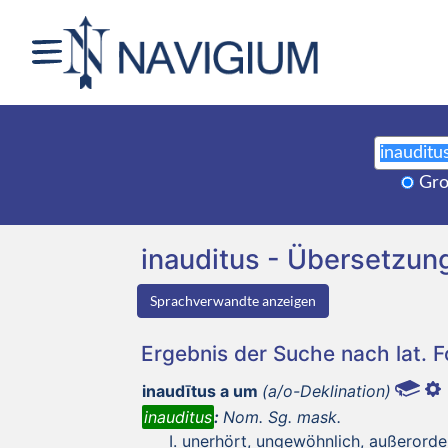
Gro
inauditus - Übersetzu
Sprachverwandte anzeigen
Ergebnis der Suche nach lat. 
inaudītus a um
(a/o-Deklination)
inauditus
:
Nom. Sg. mask.
unerhört, ungewöhnlich, außerorde