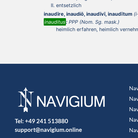
entsetzlich
inaudīre, inaudiō, inaudīvī, inaudītum
(
inauditus
:
PPP (Nom. Sg. mask.)
heimlich erfahren, heimlich verne
Nav
Nav
Nav
Tel:
+49 241 513880
Nav
support@navigium.online
Nav