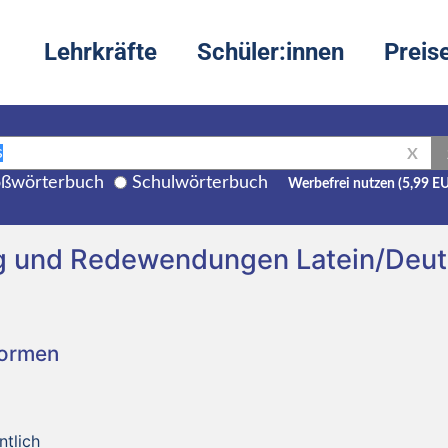
Lehrkräfte
Schüler:innen
Preis
X
ßwörterbuch
Schulwörterbuch
Werbefrei nutzen (5,99 E
ng und Redewendungen Latein/Deu
Formen
ntlich