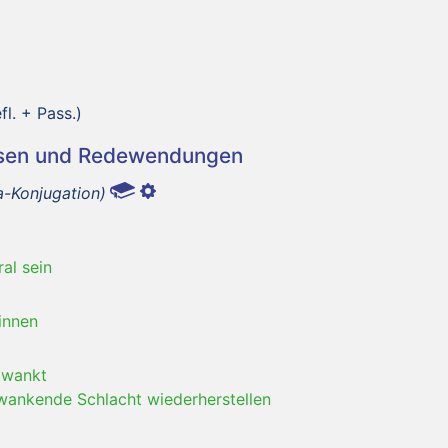
fl. + Pass.)
asen und Redewendungen
a-Konjugation)
ral sein
innen
 wankt
wankende Schlacht wiederherstellen