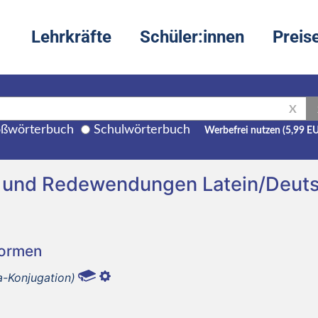
Lehrkräfte
Schüler:innen
Preis
X
ßwörterbuch
Schulwörterbuch
Werbefrei nutzen (5,99 E
ng und Redewendungen Latein/Deut
Formen
a-Konjugation)