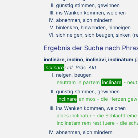
günstig stimmen, gewinnen
ins Wanken kommen, weichen
abnehmen, sich mindern
hinlenken, hinwenden, hinneigen
sich neigen, sich beugen, sinken (re
Ergebnis der Suche nach Phr
inclīnāre, inclīnō, inclīnāvī, inclīnātum
(
inclinare
:
Inf. Präs. Akt.
neigen, beugen
neutram in partem
inclinare
-
neut
günstig stimmen, gewinnen
inclinare
animos
-
die Herzen gew
ins Wanken kommen, weichen
acies inclinatur
-
die Schlachtreihe
inclinatam rem restituere
-
die sch
abnehmen, sich mindern