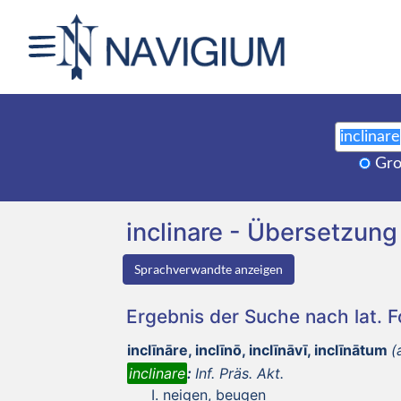
Gro
inclinare - Übersetzu
Sprachverwandte anzeigen
Ergebnis der Suche nach lat. 
inclīnāre, inclīnō, inclīnāvī, inclīnātum
(
inclinare
:
Inf. Präs. Akt.
neigen, beugen