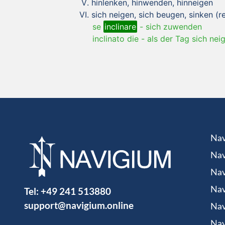
hinlenken, hinwenden, hinneigen
sich neigen, sich beugen, sinken (re
se
inclinare
-
sich zuwenden
inclinato die
-
als der Tag sich ne
Nav
Nav
Nav
Tel:
+49 241 513880
Nav
support@navigium.online
Nav
Nav