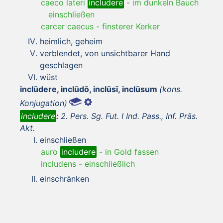
caeco lateri
includere
-
im dunkeln Bauch
einschließen
carcer caecus
-
finsterer Kerker
heimlich, geheim
verblendet, von unsichtbarer Hand
geschlagen
wüst
inclūdere, inclūdō, inclūsī, inclūsum
(kons.
Konjugation)
includere
:
2. Pers. Sg. Fut. I Ind. Pass., Inf. Präs.
Akt.
einschließen
auro
includere
-
in Gold fassen
includens
-
einschließlich
einschränken