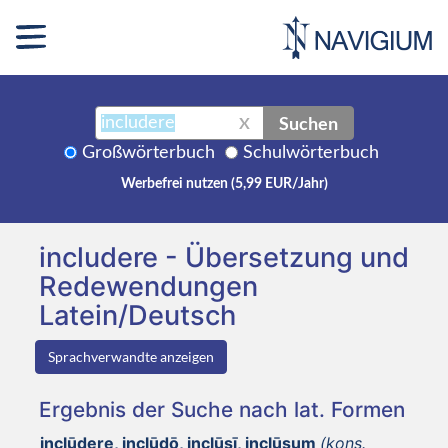
Suchen
X
Großwörterbuch
Schulwörterbuch
Werbefrei nutzen (5,99 EUR/Jahr)
includere - Übersetzung und
Redewendungen
Latein/Deutsch
Sprachverwandte anzeigen
Ergebnis der Suche nach lat. Formen
inclūdere, inclūdō, inclūsī, inclūsum
(kons.