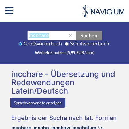
Suchen
X
Großwörterbuch
Schulwörterbuch
Werbefrei nutzen (5,99 EUR/Jahr)
incohare - Übersetzung und
Redewendungen
Latein/Deutsch
Sprachverwandte anzeigen
Ergebnis der Suche nach lat. Formen
incohāre, incohō, incohāvī, incohātum
(a-