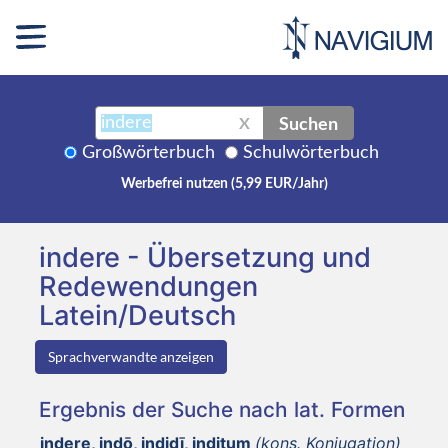
Suchen
X
Großwörterbuch
Schulwörterbuch
Werbefrei nutzen (5,99 EUR/Jahr)
indere - Übersetzung und
Redewendungen
Latein/Deutsch
Sprachverwandte anzeigen
Ergebnis der Suche nach lat. Formen
indere, indō, indidī, inditum
(kons. Konjugation)