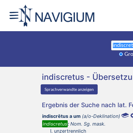
Gro
indiscretus - Überset
Sprachverwandte anzeigen
Ergebnis der Suche nach lat. 
indiscrētus a um
(a/o-Deklination)
indiscretus
:
Nom. Sg. mask.
unzertrennlich