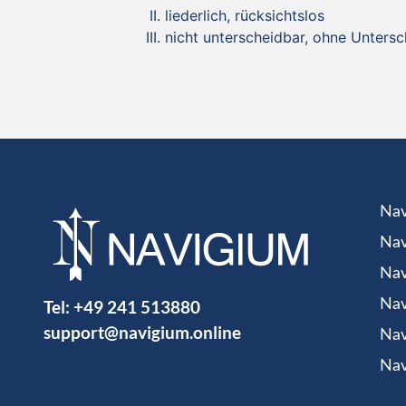
liederlich, rücksichtslos
nicht unterscheidbar, ohne Untersc
Nav
Nav
Nav
Tel:
+49 241 513880
Nav
support@navigium.online
Nav
Nav