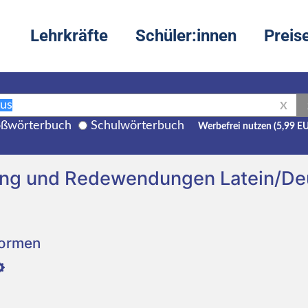
Lehrkräfte
Schüler:innen
Preis
X
ßwörterbuch
Schulwörterbuch
Werbefrei nutzen (5,99 E
zung und Redewendungen Latein/De
Formen