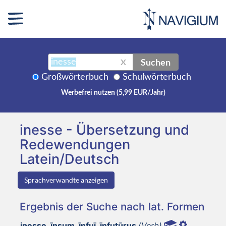
Suchen
X
Großwörterbuch
Schulwörterbuch
Werbefrei nutzen (5,99 EUR/Jahr)
inesse - Übersetzung und
Redewendungen
Latein/Deutsch
Sprachverwandte anzeigen
Ergebnis der Suche nach lat. Formen
inesse, īnsum, īnfuī, īnfutūrus
(Verb)