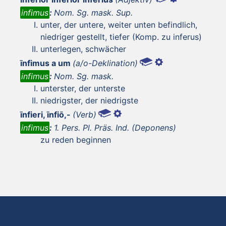
infimus
:
Nom. Sg. mask. Sup.
unter, der untere, weiter unten befindlich,
niedriger gestellt, tiefer (Komp. zu inferus)
unterlegen, schwächer
īnfimus a um
(a/o-Deklination)
infimus
:
Nom. Sg. mask.
unterster, der unterste
niedrigster, der niedrigste
īnfieri, īnfiō,-
(Verb)
infimus
:
1. Pers. Pl. Präs. Ind. (Deponens)
zu reden beginnen