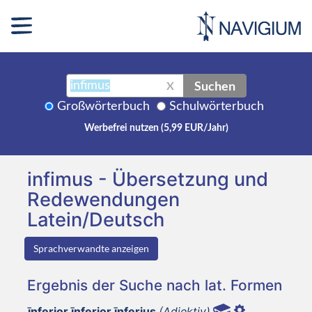
Suchen
X
Großwörterbuch
Schulwörterbuch
Werbefrei nutzen (5,99 EUR/Jahr)
infimus - Übersetzung und
Redewendungen
Latein/Deutsch
Sprachverwandte anzeigen
Ergebnis der Suche nach lat. Formen
īnferior īnferior īnferius
(Adjektiv)