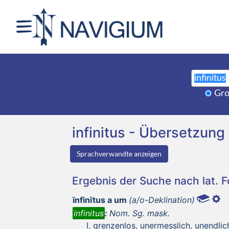
Gro
infinitus - Übersetzu
Sprachverwandte anzeigen
Ergebnis der Suche nach lat. 
īnfinītus a um
(a/o-Deklination)
infinitus
:
Nom. Sg. mask.
grenzenlos, unermesslich, unendlic