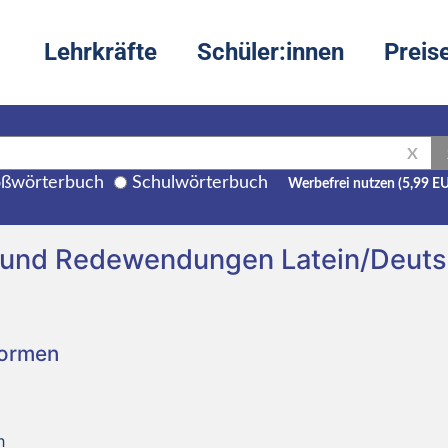
Lehrkräfte
Schüler:innen
Preis
X
ßwörterbuch
Schulwörterbuch
Werbefrei nutzen (5,99 E
ng und Redewendungen Latein/Deut
Formen
h