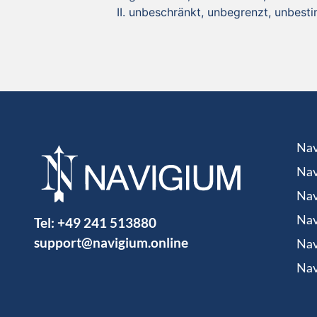
unbeschränkt, unbegrenzt, unbest
Nav
Nav
Nav
Tel:
+49 241 513880
Nav
support@navigium.online
Nav
Nav