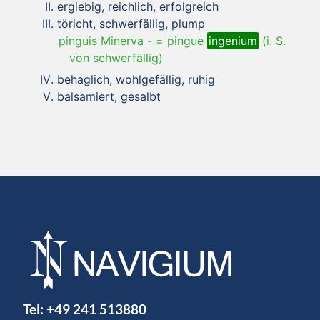
ergiebig, reichlich, erfolgreich
töricht, schwerfällig, plump
pinguis Minerva
-
= pingue
ingenium
(i. S.
von schwerfällig)
behaglich, wohlgefällig, ruhig
balsamiert, gesalbt
Tel:
+49 241 513880