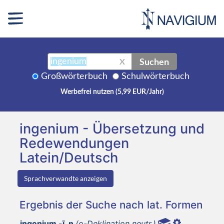
Suchen
X
Großwörterbuch
Schulwörterbuch
Werbefrei nutzen (5,99 EUR/Jahr)
ingenium - Übersetzung und
Redewendungen
Latein/Deutsch
Sprachverwandte anzeigen
Ergebnis der Suche nach lat. Formen
ingenium -ī, n
(o-Deklination neutr.)