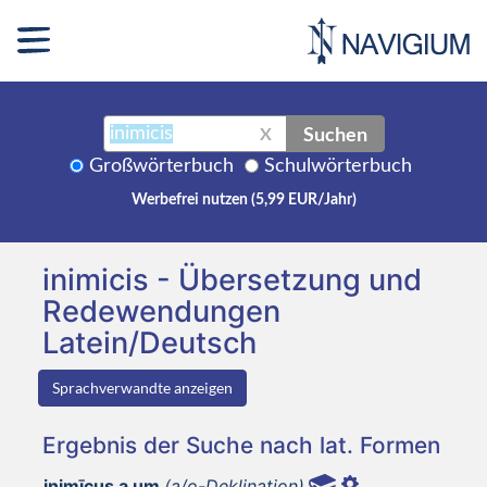
Suchen
X
Großwörterbuch
Schulwörterbuch
Werbefrei nutzen (5,99 EUR/Jahr)
inimicis - Übersetzung und
Redewendungen
Latein/Deutsch
Sprachverwandte anzeigen
Ergebnis der Suche nach lat. Formen
inimīcus a um
(a/o-Deklination)