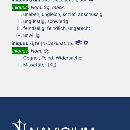
iniquus
:
Nom. Sg. mask.
uneben, ungleich, schief, abschüssig
ungünstig, schwierig
feindselig, feindlich, ungerecht
unwillig
inīquus -ī, m
(o-Deklination)
iniquus
:
Nom. Sg.
Gegner, Feind, Widersacher
Missetäter (KL)