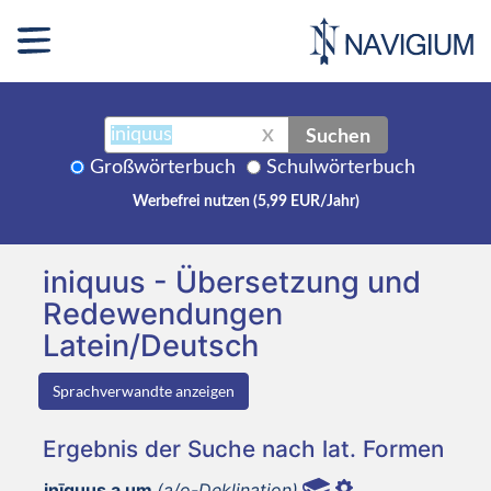
Suchen
X
Großwörterbuch
Schulwörterbuch
Werbefrei nutzen (5,99 EUR/Jahr)
iniquus - Übersetzung und
Redewendungen
Latein/Deutsch
Sprachverwandte anzeigen
Ergebnis der Suche nach lat. Formen
inīquus a um
(a/o-Deklination)