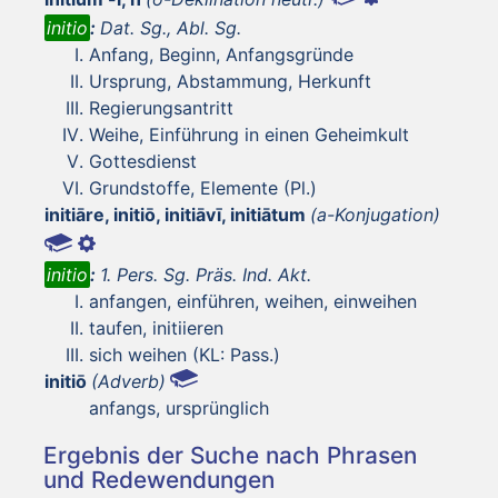
initio
:
Dat. Sg., Abl. Sg.
Anfang, Beginn, Anfangsgründe
Ursprung, Abstammung, Herkunft
Regierungsantritt
Weihe, Einführung in einen Geheimkult
Gottesdienst
Grundstoffe, Elemente (Pl.)
initiāre, initiō, initiāvī, initiātum
(a-Konjugation)
initio
:
1. Pers. Sg. Präs. Ind. Akt.
anfangen, einführen, weihen, einweihen
taufen, initiieren
sich weihen (KL: Pass.)
initiō
(Adverb)
anfangs, ursprünglich
Ergebnis der Suche nach Phrasen
und Redewendungen