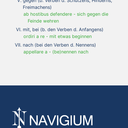
gegen (b. Verben d. Schützens, Hinderns,
Freimachens)
ab hostibus defendere
-
sich gegen die
Feinde wehren
mit, bei (b. den Verben d. Anfangens)
ordiri a re
-
mit etwas beginnen
nach (bei den Verben d. Nennens)
appellare a
-
(be)nennen nach