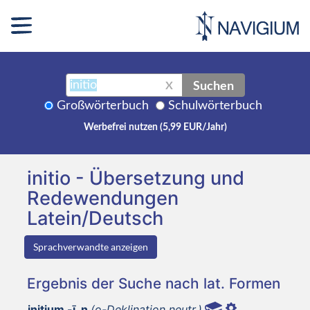
Suchen
X
Großwörterbuch
Schulwörterbuch
Werbefrei nutzen (5,99 EUR/Jahr)
initio - Übersetzung und
Redewendungen
Latein/Deutsch
Sprachverwandte anzeigen
Ergebnis der Suche nach lat. Formen
initium -ī, n
(o-Deklination neutr.)