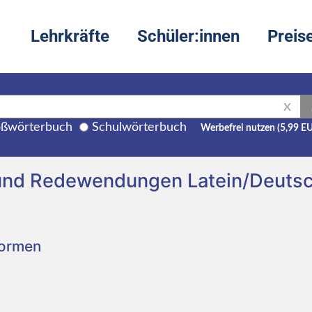
Lehrkräfte
Schüler:innen
Preis
X
ßwörterbuch
Schulwörterbuch
Werbefrei nutzen (5,99 E
 und Redewendungen Latein/Deuts
Formen