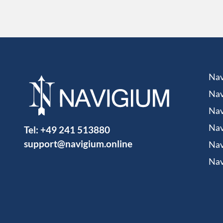
Nav
Nav
Nav
Tel:
+49 241 513880
Nav
support@navigium.online
Nav
Nav