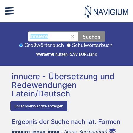
Suchen
X
Großwörterbuch
Schulwörterbuch
Werbefrei nutzen (5,99 EUR/Jahr)
innuere - Übersetzung und
Redewendungen
Latein/Deutsch
Sprachverwandte anzeigen
Ergebnis der Suche nach lat. Formen
innuere, innuō, innuī,-
(kons. Konjugation)