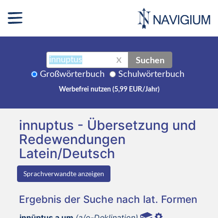
Suchen
X
Großwörterbuch
Schulwörterbuch
Werbefrei nutzen (5,99 EUR/Jahr)
innuptus - Übersetzung und
Redewendungen
Latein/Deutsch
Sprachverwandte anzeigen
Ergebnis der Suche nach lat. Formen
innūptus a um
(a/o-Deklination)