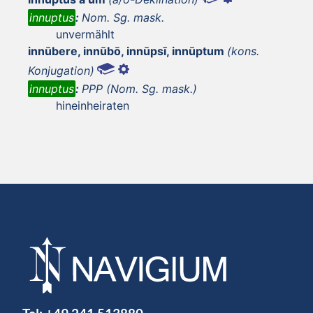
innuptus
:
Nom. Sg. mask.
unvermählt
innūbere, innūbō, innūpsī, innūptum
(kons.
Konjugation)
innuptus
:
PPP (Nom. Sg. mask.)
hineinheiraten