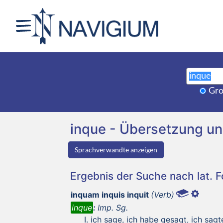
Gro
inque - Übersetzung u
Sprachverwandte anzeigen
Ergebnis der Suche nach lat. 
inquam inquis inquit
(Verb)
inque
:
Imp. Sg.
ich sage, ich habe gesagt, ich sagte