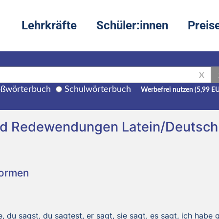
Lehrkräfte
Schüler:innen
Preis
X
ßwörterbuch
Schulwörterbuch
Werbefrei nutzen (5,99 E
nd Redewendungen Latein/Deutsch
Formen
, du sagst, du sagtest, er sagt, sie sagt, es sagt, ich habe 