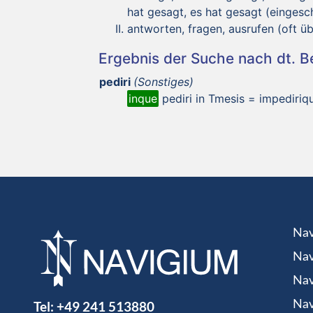
hat gesagt, es hat gesagt (eingesc
antworten, fragen, ausrufen (oft üb
Ergebnis der Suche nach dt. 
pediri
(Sonstiges)
inque
pediri in Tmesis = impediriq
Nav
Nav
Nav
Tel:
+49 241 513880
Nav