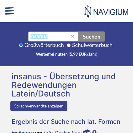
Suchen
X
Großwörterbuch
Schulwörterbuch
Werbefrei nutzen (5,99 EUR/Jahr)
insanus - Übersetzung und
Redewendungen
Latein/Deutsch
Sprachverwandte anzeigen
Ergebnis der Suche nach lat. Formen
īnsānus a um
(a/o-Deklination)