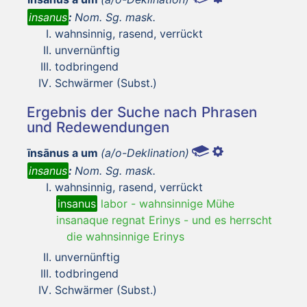
insanus
:
Nom. Sg. mask.
wahnsinnig, rasend, verrückt
unvernünftig
todbringend
Schwärmer (Subst.)
Ergebnis der Suche nach Phrasen
und Redewendungen
īnsānus a um
(a/o-Deklination)
insanus
:
Nom. Sg. mask.
wahnsinnig, rasend, verrückt
insanus
labor
-
wahnsinnige Mühe
insanaque regnat Erinys
-
und es herrscht
die wahnsinnige Erinys
unvernünftig
todbringend
Schwärmer (Subst.)