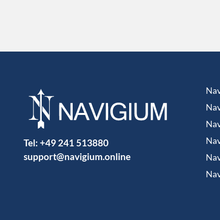
Nav
Nav
Nav
Tel:
+49 241 513880
Nav
support@navigium.online
Nav
Nav