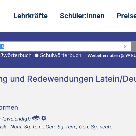
Lehrkräfte
Schüler:innen
Preis
X
ßwörterbuch
Schulwörterbuch
Werbefrei nutzen (5,99 E
zung und Redewendungen Latein/De
Formen
n (zweiendig))
k., Nom. Sg. fem., Gen. Sg. fem., Gen. Sg. neutr.