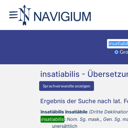
Gro
insatiabilis - Überset
Sprachverwandte anzeigen
Ergebnis der Suche nach lat. 
īnsatiābilis īnsatiābile
(Dritte Deklinatio
insatiabilis
:
Nom. Sg. mask., Gen. Sg. mas
unersättlich